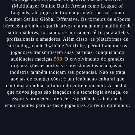
(Multiplayer Online Battle Arena) como League of
Legends, até jogos de tiro em primeira pessoa como
Counter-Strike: Global Offensive. Os torneios de eSports
oferecem prêmios significativos e atraem uma multitude de
patrocinadores, tornando-se um campo fértil para atletas
profissionais e amadores. Além disso, as plataformas de
streaming, como Twitch e YouTube, permitiram que os
jogadores transmitissem suas partidas, conquistando
audiências maciças.
58R
O envolvimento de grandes
organizações esportivas e investimentos maciços na
indústria também indicam seu potencial. Não se trata
apenas de competições; é um fenômeno cultural que
continua a moldar o futuro do entretenimento. À medida
que novos jogos são lançados e a tecnologia avança, os
eSports prometem oferecer experiências ainda mais
emocionantes para os fãs e jogadores ao redor do mundo.