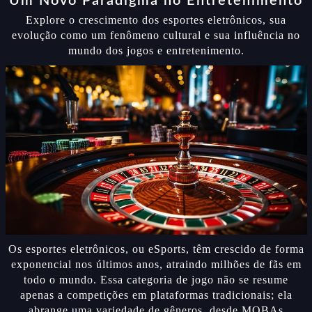
Um Novo Paradigma no Entretenimento
Explore o crescimento dos esportes eletrônicos, sua
evolução como um fenômeno cultural e sua influência no
mundo dos jogos e entretenimento.
Os esportes eletrônicos, ou eSports, têm crescido de forma
exponencial nos últimos anos, atraindo milhões de fãs em
todo o mundo. Essa categoria de jogo não se resume
apenas a competições em plataformas tradicionais; ela
abrange uma variedade de gêneros, desde MOBAs