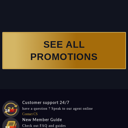
SEE ALL
PROMOTIONS
Customer support 24/7
have a question ? Speak to our agent online
Contact CS
New Member Guide
Check out FAQ and guides