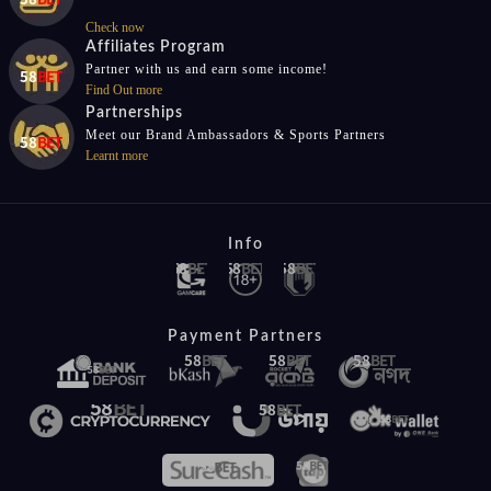
Check now
Affiliates Program
Partner with us and earn some income!
Find Out more
Partnerships
Meet our Brand Ambassadors & Sports Partners
Learnt more
Info
Payment Partners