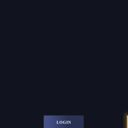
LOGIN