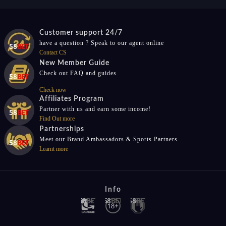
Customer support 24/7
have a question ? Speak to our agent online
Contact CS
New Member Guide
Check out FAQ and guides
Check now
Affiliates Program
Partner with us and earn some income!
Find Out more
Partnerships
Meet our Brand Ambassadors & Sports Partners
Learnt more
Info