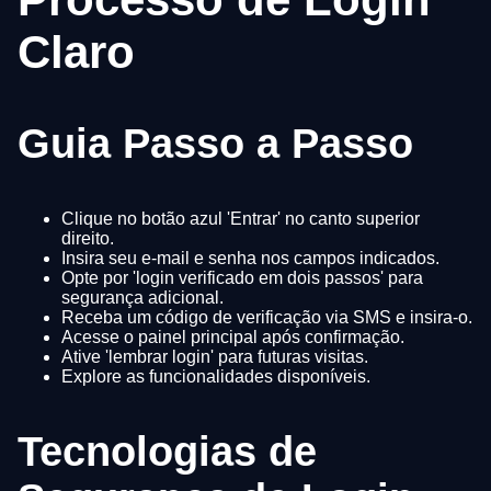
Claro
Guia Passo a Passo
Clique no botão azul 'Entrar' no canto superior
direito.
Insira seu e-mail e senha nos campos indicados.
Opte por 'login verificado em dois passos' para
segurança adicional.
Receba um código de verificação via SMS e insira-o.
Acesse o painel principal após confirmação.
Ative 'lembrar login' para futuras visitas.
Explore as funcionalidades disponíveis.
Tecnologias de