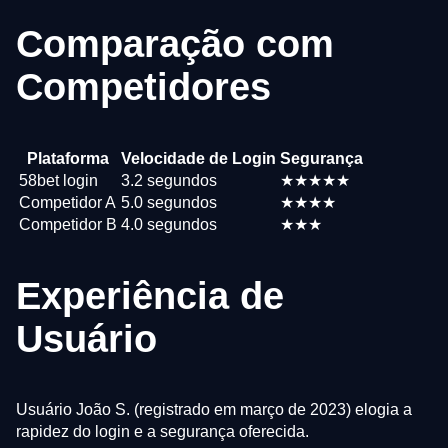
Comparação com
Competidores
Plataforma
Velocidade de Login
Segurança
58bet login
3.2 segundos
★★★★★
Competidor A
5.0 segundos
★★★★
Competidor B
4.0 segundos
★★★
Experiência de
Usuário
Usuário João S. (registrado em março de 2023) elogia a
rapidez do login e a segurança oferecida.