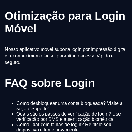
Otimização para Login
Móvel
Nosso aplicativo móvel suporta login por impressão digital
e reconhecimento facial, garantindo acesso rápido e
seguro.
FAQ sobre Login
Como desbloquear uma conta bloqueada? Visite a
seção 'Suporte'.
Quais são os passos de verificação de login? Use
verificação por SMS e autenticação biométrica.
Como lidar com falhas de login? Reinicie seu
dispositivo e tente novamente.