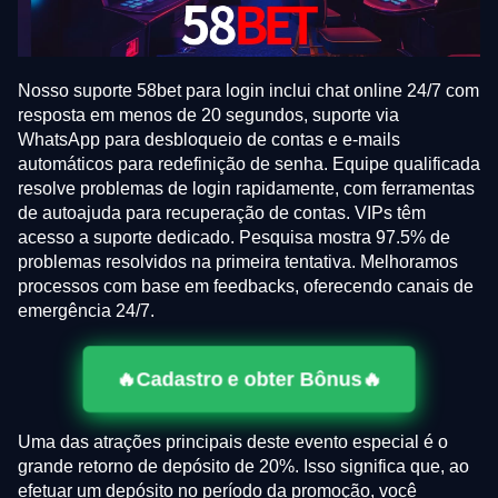
Nosso suporte 58bet para login inclui chat online 24/7 com
resposta em menos de 20 segundos, suporte via
WhatsApp para desbloqueio de contas e e-mails
automáticos para redefinição de senha. Equipe qualificada
resolve problemas de login rapidamente, com ferramentas
de autoajuda para recuperação de contas. VIPs têm
acesso a suporte dedicado. Pesquisa mostra 97.5% de
problemas resolvidos na primeira tentativa. Melhoramos
processos com base em feedbacks, oferecendo canais de
emergência 24/7.
🔥Cadastro e obter Bônus🔥
Uma das atrações principais deste evento especial é o
grande retorno de depósito de 20%. Isso significa que, ao
efetuar um depósito no período da promoção, você