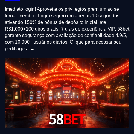
Imediato login! Aproveite os privilégios premium ao se
tornar membro. Login seguro em apenas 10 segundos,
ativando 150% de bônus de depósito inicial, até
R$1,000+100 giros grátis+7 dias de experiência VIP. 58bet
garante segurança com avaliação de confiabilidade 4.9/5,
com 10,000+ usuários diários. Clique para acessar seu
perfil agora →