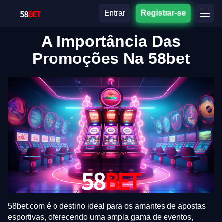
Entrar
Registrar-se
A Importância Das
Promoções Na 58bet
58bet.com é o destino ideal para os amantes de apostas
esportivas, oferecendo uma ampla gama de eventos,