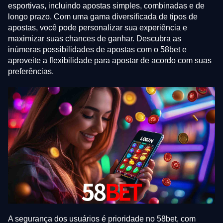
esportivas, incluindo apostas simples, combinadas e de
longo prazo. Com uma gama diversificada de tipos de
apostas, você pode personalizar sua experiência e
maximizar suas chances de ganhar. Descubra as
inúmeras possibilidades de apostas com o 58bet e
aproveite a flexibilidade para apostar de acordo com suas
preferências.
A segurança dos usuários é prioridade no 58bet, com