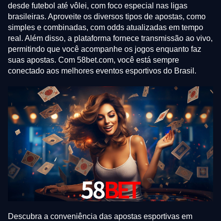
desde futebol até vôlei, com foco especial nas ligas
brasileiras. Aproveite os diversos tipos de apostas, como
simples e combinadas, com odds atualizadas em tempo
real. Além disso, a plataforma fornece transmissão ao vivo,
permitindo que você acompanhe os jogos enquanto faz
suas apostas. Com 58bet.com, você está sempre
conectado aos melhores eventos esportivos do Brasil.
Descubra a conveniência das apostas esportivas em