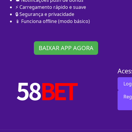
🔔 Notificações push de bônus
⚡ Carregamento rápido e suave
🔒 Segurança e privacidade
📱 Funciona offline (modo básico)
BAIXAR APP AGORA
Aces
Log
Reg