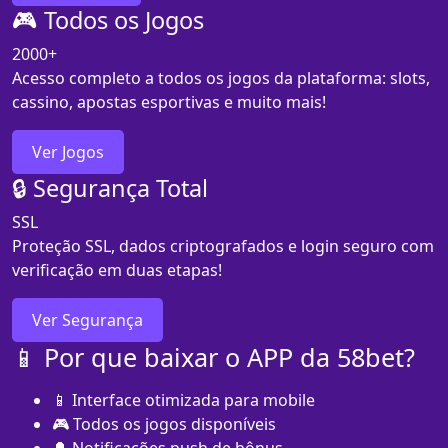
🎮 Todos os Jogos
2000+
Acesso completo a todos os jogos da plataforma: slots,
cassino, apostas esportivas e muito mais!
Ver Jogos
🔒 Segurança Total
SSL
Proteção SSL, dados criptografados e login seguro com
verificação em duas etapas!
Ver Segurança
📱 Por que baixar o APP da 58bet?
📱 Interface otimizada para mobile
🎮 Todos os jogos disponíveis