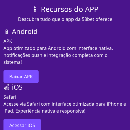
📱 Recursos do APP
Descubra tudo que o app da 58bet oferece
📱 Android
APK
App otimizado para Android com interface nativa,
notificações push e integração completa com o
sistema!
Baixar APK
🍎 iOS
Safari
Acesse via Safari com interface otimizada para iPhone e
iPad. Experiência nativa e responsiva!
Acessar iOS