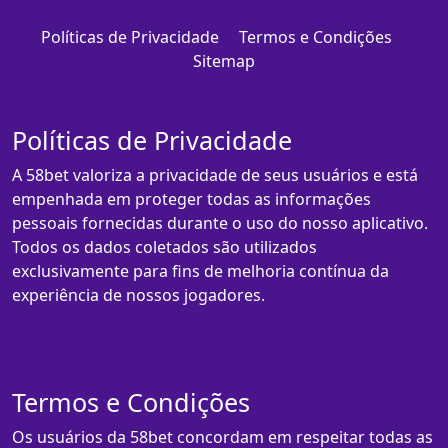
Políticas de Privacidade
Termos e Condições
Sitemap
Políticas de Privacidade
A 58bet valoriza a privacidade de seus usuários e está
empenhada em proteger todas as informações
pessoais fornecidas durante o uso do nosso aplicativo.
Todos os dados coletados são utilizados
exclusivamente para fins de melhoria contínua da
experiência de nossos jogadores.
Termos e Condições
Os usuários da 58bet concordam em respeitar todas as