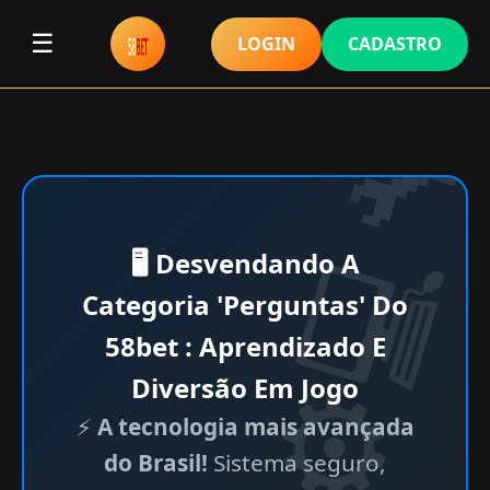
☰
LOGIN
CADASTRO
🖥 Desvendando A
Categoria 'Perguntas' Do
58bet : Aprendizado E
Diversão Em Jogo
⚡
A tecnologia mais avançada
do Brasil!
Sistema seguro,