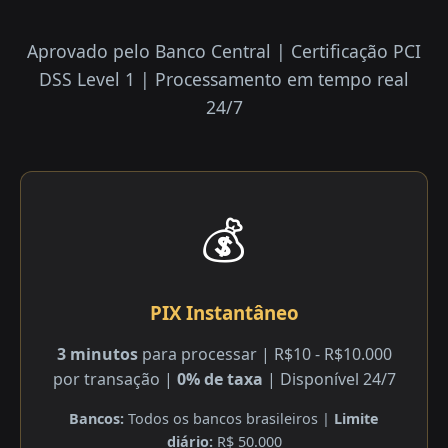
Aprovado pelo Banco Central | Certificação PCI
DSS Level 1 | Processamento em tempo real
24/7
💰
PIX Instantâneo
3 minutos
para processar | R$10 - R$10.000
por transação |
0% de taxa
| Disponível 24/7
Bancos:
Todos os bancos brasileiros |
Limite
diário:
R$ 50.000