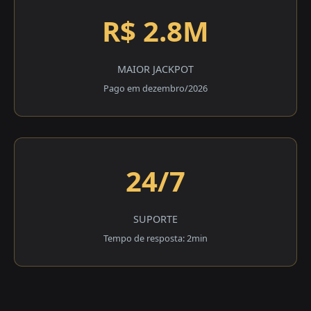
R$ 2.8M
MAIOR JACKPOT
Pago em dezembro/2026
24/7
SUPORTE
Tempo de resposta: 2min