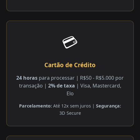
💳
Cartão de Crédito
24 horas
para processar | R$50 - R$5.000 por
transação |
2% de taxa
| Visa, Mastercard,
Elo
Parcelamento:
Até 12x sem juros |
Segurança:
3D Secure