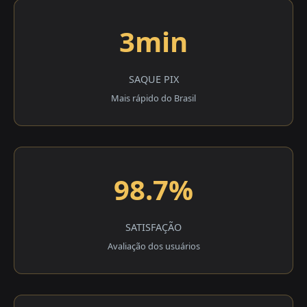
3min
SAQUE PIX
Mais rápido do Brasil
98.7%
SATISFAÇÃO
Avaliação dos usuários