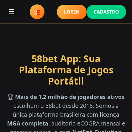
☰
LOGIN
CADASTRO
58bet App: Sua
Plataforma de Jogos
Portátil
🏆
Mais de 1.2 milhão de jogadores ativos
escolhem o 58bet desde 2015. Somos a
única plataforma brasileira com
licença
MGA completa
, auditoria eCOGRA mensal e