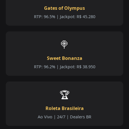
Gates of Olympus
RTP: 96.5% | Jackpot: R$ 45.280
🍭
Sweet Bonanza
RTP: 96.2% | Jackpot: R$ 38.950
🏆
Roleta Brasileira
Ao Vivo | 24/7 | Dealers BR