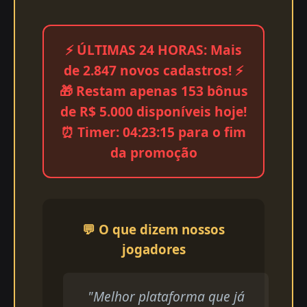
⚡ ÚLTIMAS 24 HORAS: Mais
de 2.847 novos cadastros! ⚡
🎁 Restam apenas 153 bônus
de R$ 5.000 disponíveis hoje!
⏰ Timer: 04:23:15 para o fim
da promoção
💬 O que dizem nossos
jogadores
"Melhor plataforma que já