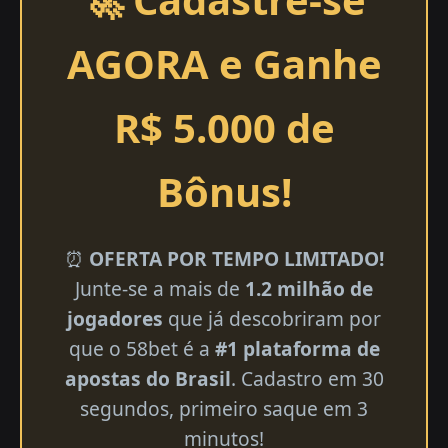
AGORA e Ganhe
R$ 5.000 de
Bônus!
⏰
OFERTA POR TEMPO LIMITADO!
Junte-se a mais de
1.2 milhão de
jogadores
que já descobriram por
que o 58bet é a
#1 plataforma de
apostas do Brasil
. Cadastro em 30
segundos, primeiro saque em 3
minutos!