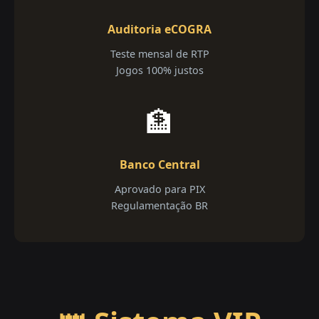
Auditoria eCOGRA
Teste mensal de RTP
Jogos 100% justos
🏦
Banco Central
Aprovado para PIX
Regulamentação BR